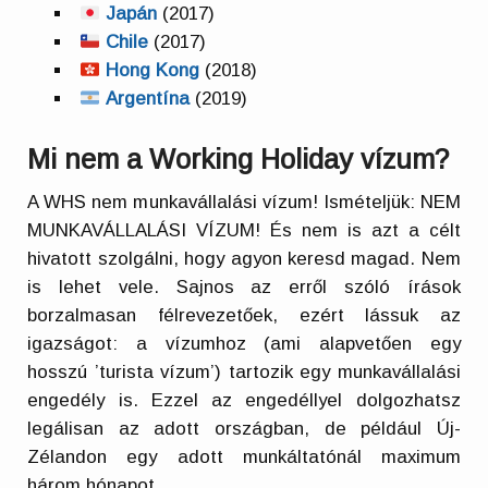
Japán
(2017)
Chile
(2017)
Hong Kong
(2018)
Argentína
(2019)
Mi nem a Working Holiday vízum?
A WHS nem munkavállalási vízum! Ismételjük: NEM
MUNKAVÁLLALÁSI VÍZUM! És nem is azt a célt
hivatott szolgálni, hogy agyon keresd magad. Nem
is lehet vele. Sajnos az erről szóló írások
borzalmasan félrevezetőek, ezért lássuk az
igazságot: a vízumhoz (ami alapvetően egy
hosszú ’turista vízum’) tartozik egy munkavállalási
engedély is. Ezzel az engedéllyel dolgozhatsz
legálisan az adott országban, de például Új-
Zélandon egy adott munkáltatónál maximum
három hónapot.