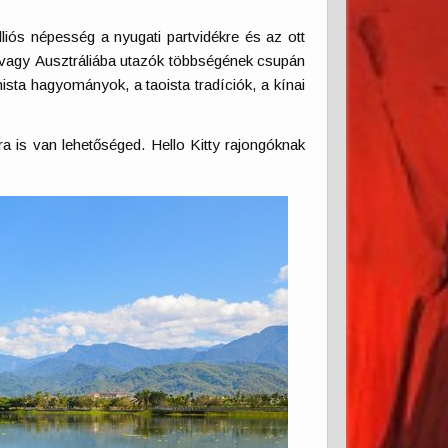
lliós népesség a nyugati partvidékre és az ott
a vagy Ausztráliába utazók többségének csupán
ista hagyományok, a taoista tradíciók, a kínai
a is van lehetőséged. Hello Kitty rajongóknak