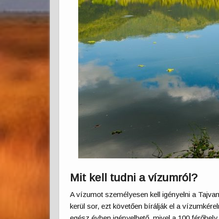
Mit kell tudni a vízumról?
A vízumot személyesen kell igényelni a Tajv
kerül sor, ezt követően bírálják el a vízumké
egész évben igényelhető, mivel a 100 férőhely