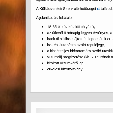
A Külképviseleti Szerv elérhetőségét
itt
találod
A jelentkezés feltételei:
18-35 életév közötti pályázó,
az útlevél 6 hónapig legyen érvényes, a
bank által kibocsájtott és lepecsételt e
be- és kiutazásra szóló repülőjegy,
a kintlét teljes időtartamára szóló utasbi
vízumdíj megfizetése (kb. 70 eurónak m
kitöltött vízumkérő lap,
erkölcsi bizonyítvány.