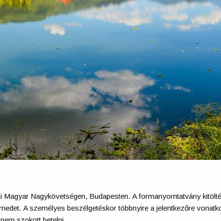
ani Magyar Nagykövetségen, Budapesten. A formanyomtatvány kitölt
relmedet. A személyes beszélgetéskor többnyire a jelentkezőre vonatk
 nem szokott betelni.