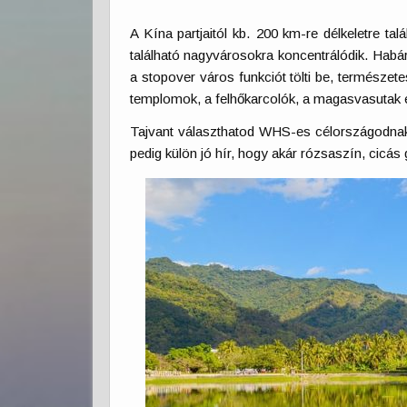
A Kína partjaitól kb. 200 km-re délkeletre ta
található nagyvárosokra koncentrálódik. Habá
a stopover város funkciót tölti be, természet
templomok, a felhőkarcolók, a magasvasutak
Tajvant választhatod WHS-es célországodnak i
pedig külön jó hír, hogy akár rózsaszín, cicás 