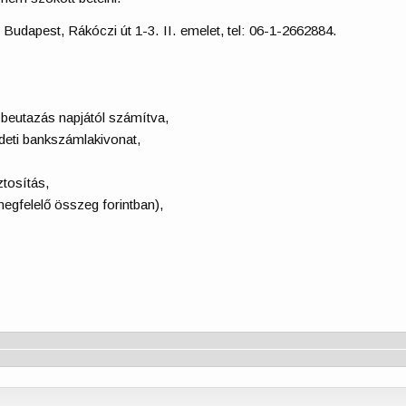
: Budapest, Rákóczi út 1-3. II. emelet, tel: 06-1-2662884.
 beutazás napjától számítva,
redeti bankszámlakivonat,
ztosítás,
egfelelő összeg forintban),