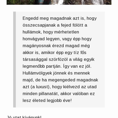
Engedd meg magadnak azt is, hogy
összecsapjanak a fejed fölött a
hullámok, hogy mérhetetlen
honvágyad legyen, vagy épp hogy
magányosnak érezd magad még
akkor is, amikor épp egy tíz fős
társasággal szörfözöl a világ egyik
legmenőbb partján. Így van ez jól.
Hullámvölgyek jönnek és mennek
majd, de ha megengeded magadnak
azt (a luxust), hogy kiélvezd az utad
minden pillanatát, akkor valóban ez
lesz életed legjobb éve!
Jó utat kívánunk!