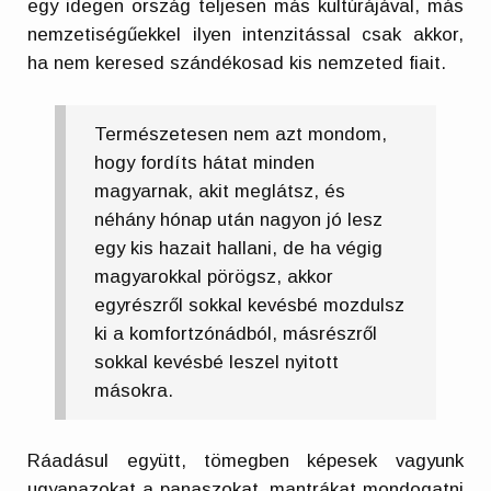
egy idegen ország teljesen más kultúrájával, más
nemzetiségűekkel ilyen intenzitással csak akkor,
ha nem keresed szándékosad kis nemzeted fiait.
Természetesen nem azt mondom,
hogy fordíts hátat minden
magyarnak, akit meglátsz, és
néhány hónap után nagyon jó lesz
egy kis hazait hallani, de ha végig
magyarokkal pörögsz, akkor
egyrészről sokkal kevésbé mozdulsz
ki a komfortzónádból, másrészről
sokkal kevésbé leszel nyitott
másokra.
Ráadásul együtt, tömegben képesek vagyunk
ugyanazokat a panaszokat, mantrákat mondogatni