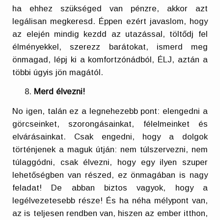
ha ehhez szükséged van pénzre, akkor azt
legálisan megkeresd. Éppen ezért javaslom, hogy
az elején mindig kezdd az utazással, töltődj fel
élményekkel, szerezz barátokat, ismerd meg
önmagad, lépj ki a komfortzónádból, ÉLJ, aztán a
többi úgyis jön magától.
Merd élvezni!
No igen, talán ez a legnehezebb pont: elengedni a
görcseinket, szorongásainkat, félelmeinket és
elvárásainkat. Csak engedni, hogy a dolgok
történjenek a maguk útján: nem túlszervezni, nem
túlaggódni, csak élvezni, hogy egy ilyen szuper
lehetőségben van részed, ez önmagában is nagy
feladat! De abban biztos vagyok, hogy a
legélvezetesebb része! És ha néha mélypont van,
az is teljesen rendben van, hiszen az ember itthon,