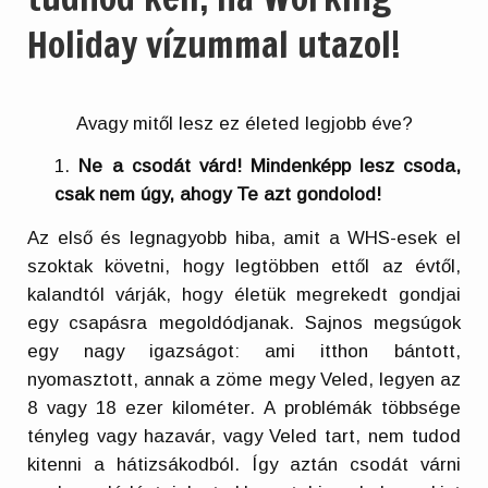
Holiday vízummal utazol!
Avagy mitől lesz ez életed legjobb éve?
Ne a csodát várd! Mindenképp lesz csoda,
csak nem úgy, ahogy Te azt gondolod!
Az első és legnagyobb hiba, amit a WHS-esek el
szoktak követni, hogy legtöbben ettől az évtől,
kalandtól várják, hogy életük megrekedt gondjai
egy csapásra megoldódjanak. Sajnos megsúgok
egy nagy igazságot: ami itthon bántott,
nyomasztott, annak a zöme megy Veled, legyen az
8 vagy 18 ezer kilométer. A problémák többsége
tényleg vagy hazavár, vagy Veled tart, nem tudod
kitenni a hátizsákodból. Így aztán csodát várni