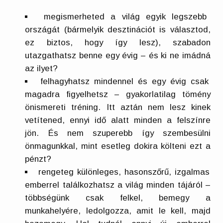
megismerheted a világ egyik legszebb
országát (bármelyik desztinációt is választod,
ez biztos, hogy így lesz), szabadon
utazgathatsz benne egy évig – és ki ne imádná
az ilyet?
felhagyhatsz mindennel és egy évig csak
magadra figyelhetsz – gyakorlatilag tömény
önismereti tréning. Itt aztán nem lesz kinek
vetítened, ennyi idő alatt minden a felszínre
jön. És nem szuperebb így szembesülni
önmagunkkal, mint esetleg dokira költeni ezt a
pénzt?
rengeteg különleges, hasonszőrű, izgalmas
emberrel találkozhatsz a világ minden tájáról –
többségünk csak felkel, bemegy a
munkahelyére, ledolgozza, amit le kell, majd