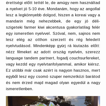
érettségi előtt tettél le, de amúgy nem használtad
a nyelvet jó 5-10 éve. Mondanám, hogy az angollal
lesz a legkönnyebb dolgod, hiszen a koreai vagy a
mandarin még nehezebbek, de egy jó déli-
szigeteki farmer kiwi akcentusa gyakorlatilag felér
egy ismeretlen nyelvvel. Szóval, nem, sajnos nem
lesz elég az otthon szerzett és rég feledett
nyelvtudásod. Mindenképp gyúrj rá kiutazás előtt:
nézz filmeket az adott ország nyelvén, szerezz
language tandem partnert, fogadj couchsurfereket,
vagy kezdd egy nyelvtanfolyammal, amikor kiérsz.
Ez utóbbi már csak azért is nagyon hasznos, mert
egyből lesz egy csomó szuper nemzetközi barátod
és nem érzed majd magad olyan egyedül a nagy
ismeretlenben.