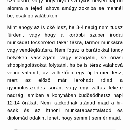
szállásod, vagy hogy olyan szutykos helyen hajtod
álomra a fejed, ahova amúgy zokniba se mennél
be, csak gólyalábakon.
Mint ahogy az is oké lesz, ha 3-4 napig nem tudsz
fürdeni, vagy hogy a korábbi szuper irodai
munkádat lecseréled takarításra, farmer munkákra
vagy vendéglátásra. Nem fogsz a barátokkal fancy
helyeken vacsizgatni vagy iszogatni, se óriási
shoppingolásokat folytatni, ha be is térsz valahová
venni valamit, az vélhetően egy új farmer lesz,
mert az előző már lerohadt rólad a
gyümölcsszedés során, vagy egy váltás fekete
nadrág, amiben a konyhában büdösödhetsz napi
12-14 órákat. Nem kapkodnak utánad majd a hr-
esek és az itthoni munkatapasztalatod és
diplomád odakint lehet, hogy semmit sem ér majd.