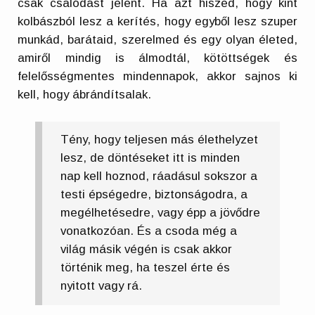
csak csalódást jelent. Ha azt hiszed, hogy kint
kolbászból lesz a kerítés, hogy egyből lesz szuper
munkád, barátaid, szerelmed és egy olyan életed,
amiről mindig is álmodtál, kötöttségek és
felelősségmentes mindennapok, akkor sajnos ki
kell, hogy ábrándítsalak.
Tény, hogy teljesen más élethelyzet
lesz, de döntéseket itt is minden
nap kell hoznod, ráadásul sokszor a
testi épségedre, biztonságodra, a
megélhetésedre, vagy épp a jövődre
vonatkozóan. És a csoda még a
világ másik végén is csak akkor
történik meg, ha teszel érte és
nyitott vagy rá.