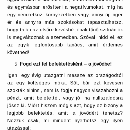
és egymásban erősíteni a negatívumokat, míg ha
egy nemzetközi környezetben vagy, annyi új inger
ér és annyira más szokásokat tapasztalhatsz,
hogy talán az elsőre kevésbé jónak tűnő szituációk
is megváltoznak a szemedben. Szóval, hidd el, ez
az egyik legfontosabb tanács, amit érdemes
követned!
Fogd ezt fel befektetésként – a jövődbe!
Igen, egy évig utazgatni messze az országodtól
az egy költséges móka. Sőt, bár ezt kevesen
szokták elhinni, nem is fogja nagyon visszahozni a
pénzt, amit beletettél, vagy jó, ha nullszaldósra
jössz ki. Miért hiszem mégis azt, hogy ez bizony a
legjobb befektetés, amit a jövődért tehetsz?
Nézzük csak, mi mindent nyerhetsz egy ilyen
utazással: