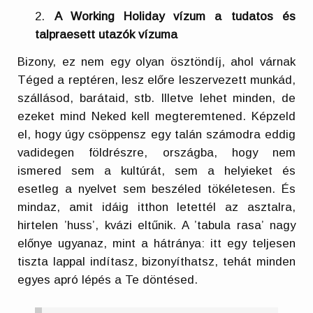
A Working Holiday vízum a tudatos és
talpraesett utazók vízuma
Bizony, ez nem egy olyan ösztöndíj, ahol várnak
Téged a reptéren, lesz előre leszervezett munkád,
szállásod, barátaid, stb. Illetve lehet minden, de
ezeket mind Neked kell megteremtened. Képzeld
el, hogy úgy csöppensz egy talán számodra eddig
vadidegen földrészre, országba, hogy nem
ismered sem a kultúrát, sem a helyieket és
esetleg a nyelvet sem beszéled tökéletesen. És
mindaz, amit idáig itthon letettél az asztalra,
hirtelen ’huss’, kvázi eltűnik. A ’tabula rasa’ nagy
előnye ugyanaz, mint a hátránya: itt egy teljesen
tiszta lappal indítasz, bizonyíthatsz, tehát minden
egyes apró lépés a Te döntésed.