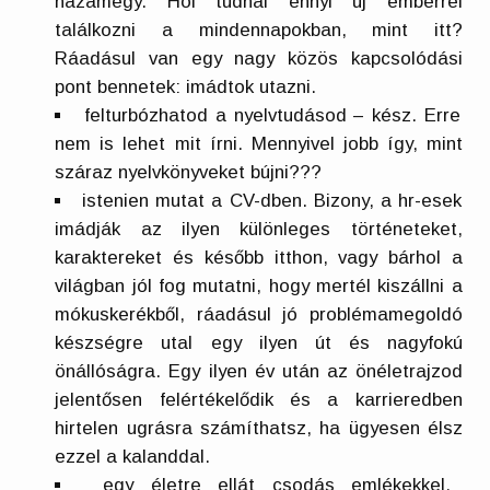
hazamegy. Hol tudnál ennyi új emberrel
találkozni a mindennapokban, mint itt?
Ráadásul van egy nagy közös kapcsolódási
pont bennetek: imádtok utazni.
felturbózhatod a nyelvtudásod – kész. Erre
nem is lehet mit írni. Mennyivel jobb így, mint
száraz nyelvkönyveket bújni???
istenien mutat a CV-dben. Bizony, a hr-esek
imádják az ilyen különleges történeteket,
karaktereket és később itthon, vagy bárhol a
világban jól fog mutatni, hogy mertél kiszállni a
mókuskerékből, ráadásul jó problémamegoldó
készségre utal egy ilyen út és nagyfokú
önállóságra. Egy ilyen év után az önéletrajzod
jelentősen felértékelődik és a karrieredben
hirtelen ugrásra számíthatsz, ha ügyesen élsz
ezzel a kalanddal.
egy életre ellát csodás emlékekkel,