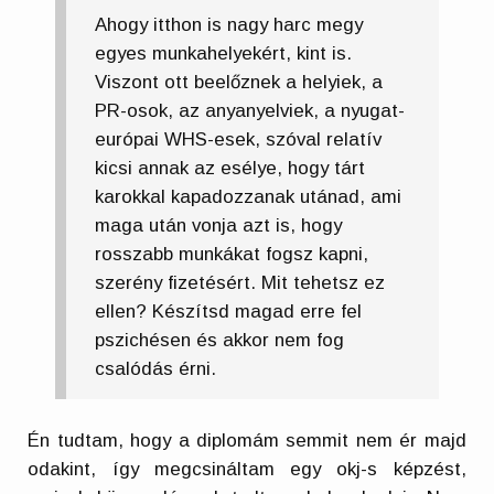
Ahogy itthon is nagy harc megy
egyes munkahelyekért, kint is.
Viszont ott beelőznek a helyiek, a
PR-osok, az anyanyelviek, a nyugat-
európai WHS-esek, szóval relatív
kicsi annak az esélye, hogy tárt
karokkal kapadozzanak utánad, ami
maga után vonja azt is, hogy
rosszabb munkákat fogsz kapni,
szerény fizetésért. Mit tehetsz ez
ellen? Készítsd magad erre fel
pszichésen és akkor nem fog
csalódás érni.
Én tudtam, hogy a diplomám semmit nem ér majd
odakint, így megcsináltam egy okj-s képzést,