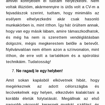
amivel könnyedén el tudtam helyezkedni. Nem
voltak illúzióim, akármennyire is ütős volt a CV-m a
fejvadászok szerint, tudtam, hogy minimális az
esélyem elhelyezkedni akár csak hasonló
munkakörben is, mint itthon. Így hát örültem annak,
hogy van egy másik lábam, amire támaszkodhatok,
és még ha nem is szerettem vendéglátásban
dolgozni, mégis megkerestem belőle a betevőt.
Nyilvánvalóan nem éltem azon a színvonalon, mint
itthon, de erre volt a tartalékom és a spórolási
technikáim. Tudatosság!
Ne ragadj le egy helyben!
Amit sokan kapásból elkövetnek hibát, hogy
megérkeznek az adott célországba és
lecövekelnek egy helyen, elkezdvén kialakítani a
korábbi életük folytatását. Megállnak az első
nagyobb városnál, keresnek munkát, szállást, és