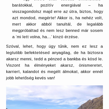
barátokkal, pozitív energiával – ha
visszagondolsz majd erre az útra, biztos, hogy
azt mondod, megérte! Akkor is, ha nehéz volt,
mert akkor abból tanultál, de legalább
megpróbáltad és nem lesz benned már sosem
a ’mi lett volna, ha…’ kínzó érzése.
Szóval, lehet, hogy úgy tűnik, nem ez lesz a
legtutibb befektetésed anyagilag, de ha biztosra
akarsz menni, tedd a pénzed a bankba és kösd le.
Viszont ha élményeket akarsz, önismeretet,
karriert, kalandot és megélt álmokat, akkor ennél
jobb lehetőség kevés van!